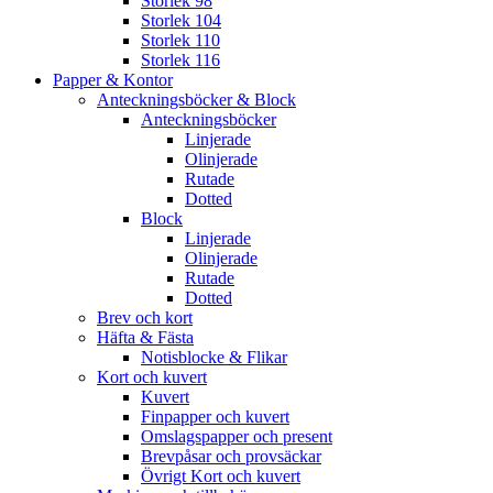
Storlek 98
Storlek 104
Storlek 110
Storlek 116
Papper & Kontor
Anteckningsböcker & Block
Anteckningsböcker
Linjerade
Olinjerade
Rutade
Dotted
Block
Linjerade
Olinjerade
Rutade
Dotted
Brev och kort
Häfta & Fästa
Notisblocke & Flikar
Kort och kuvert
Kuvert
Finpapper och kuvert
Omslagspapper och present
Brevpåsar och provsäckar
Övrigt Kort och kuvert