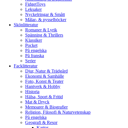
FidgetToys
Leksaker
Nyckelringar & Smått
Målar- & pysselböcker
Skönlitteratur
Romaner & Lyrik
Spänning & Thrillers
Klassiker
Pocket
På engelska
På franska
Serier
Facklitteratur
Djur, Natur & Trädgård
Ekonomi & Samhälle
Foto, Konst & Teater
Hantverk & Hobby
Historia
Hälsa, Sport & Fritid
Mat & Dryck
Memoarer & Biografier
Religion, Filosofi & Naturvetenskap
På engelska
Geografi & Resor
Kartor