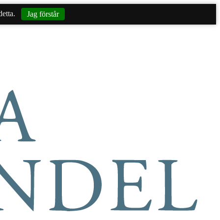
etta.
Jag förstår