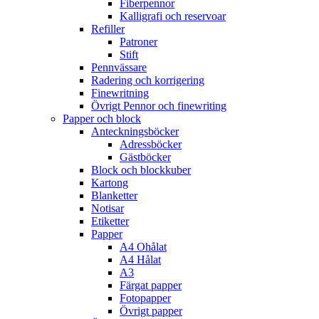
Fiberpennor
Kalligrafi och reservoar
Refiller
Patroner
Stift
Pennvässare
Radering och korrigering
Finewritning
Övrigt Pennor och finewriting
Papper och block
Anteckningsböcker
Adressböcker
Gästböcker
Block och blockkuber
Kartong
Blanketter
Notisar
Etiketter
Papper
A4 Ohålat
A4 Hålat
A3
Färgat papper
Fotopapper
Övrigt papper