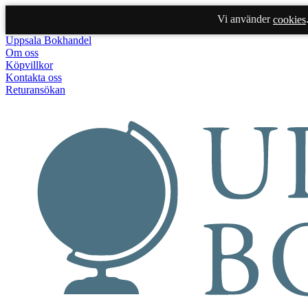
Vi använder
cookies
Uppsala Bokhandel
Om oss
Köpvillkor
Kontakta oss
Returansökan