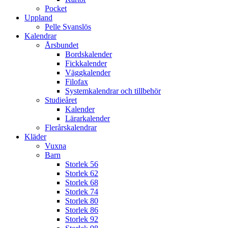
Pocket
Uppland
Pelle Svanslös
Kalendrar
Årsbundet
Bordskalender
Fickkalender
Väggkalender
Filofax
Systemkalendrar och tillbehör
Studieåret
Kalender
Lärarkalender
Flerårskalendrar
Kläder
Vuxna
Barn
Storlek 56
Storlek 62
Storlek 68
Storlek 74
Storlek 80
Storlek 86
Storlek 92