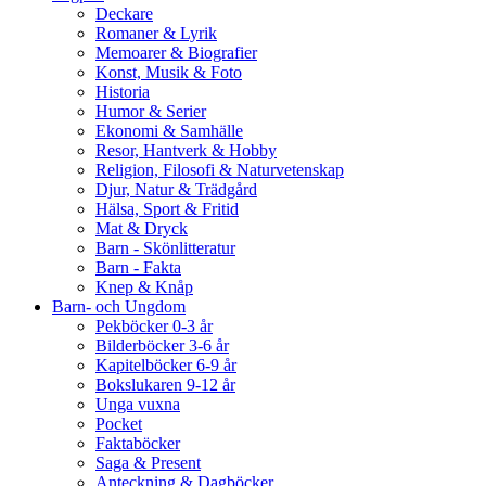
Deckare
Romaner & Lyrik
Memoarer & Biografier
Konst, Musik & Foto
Historia
Humor & Serier
Ekonomi & Samhälle
Resor, Hantverk & Hobby
Religion, Filosofi & Naturvetenskap
Djur, Natur & Trädgård
Hälsa, Sport & Fritid
Mat & Dryck
Barn - Skönlitteratur
Barn - Fakta
Knep & Knåp
Barn- och Ungdom
Pekböcker 0-3 år
Bilderböcker 3-6 år
Kapitelböcker 6-9 år
Bokslukaren 9-12 år
Unga vuxna
Pocket
Faktaböcker
Saga & Present
Anteckning & Dagböcker