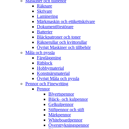
Maskiner och tillbehör
Räknare
Skrivare
Laminering
Märkmaskin och ettikettskrivare
Dokumentförstörare
Batterier
Bläckpatroner och toner
Räknerullar och kvittorullar
Övrigt Maskiner och tillbehör
Måla och pyssla
Färgläggning
Ritblock
Hobbymaterial
Konstnärsmaterial
Övrigt Måla och pyssla
Pennor och Finewriting
Pennor
Blyertspennor
Bläck- och kulpennor
Gelkulpennor
Stiftpennor och stift
Märkpennor
Whiteboardpennor
Överstrykningspennor