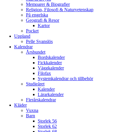
Memoarer & Biografier
Religion, Filosofi & Naturvetenskap
På engelska
Geografi & Resor
Kartor
Pocket
Uppland
Pelle Svanslös
Kalendrar
Årsbundet
Bordskalender
Fickkalender
Väggkalender
Filofax
Systemkalendrar och tillbehör
Studieåret
Kalender
Lärarkalender
Flerårskalendrar
Kläder
Vuxna
Barn
Storlek 56
Storlek 62
Storlek 68