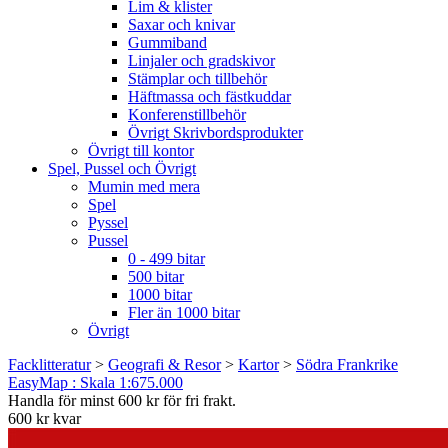
Lim & klister
Saxar och knivar
Gummiband
Linjaler och gradskivor
Stämplar och tillbehör
Häftmassa och fästkuddar
Konferenstillbehör
Övrigt Skrivbordsprodukter
Övrigt till kontor
Spel, Pussel och Övrigt
Mumin med mera
Spel
Pyssel
Pussel
0 - 499 bitar
500 bitar
1000 bitar
Fler än 1000 bitar
Övrigt
Facklitteratur
>
Geografi & Resor
>
Kartor
>
Södra Frankrike
EasyMap : Skala 1:675.000
Handla för minst 600 kr för fri frakt.
600 kr kvar