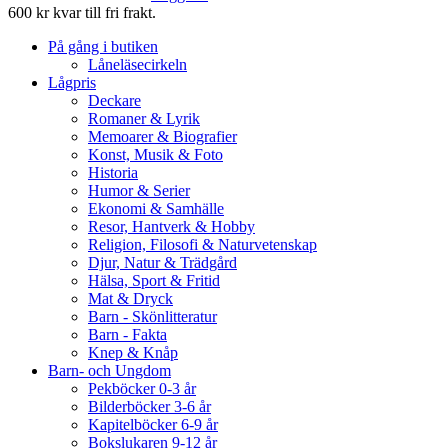
600 kr kvar till fri frakt.
På gång i butiken
Låneläsecirkeln
Lågpris
Deckare
Romaner & Lyrik
Memoarer & Biografier
Konst, Musik & Foto
Historia
Humor & Serier
Ekonomi & Samhälle
Resor, Hantverk & Hobby
Religion, Filosofi & Naturvetenskap
Djur, Natur & Trädgård
Hälsa, Sport & Fritid
Mat & Dryck
Barn - Skönlitteratur
Barn - Fakta
Knep & Knåp
Barn- och Ungdom
Pekböcker 0-3 år
Bilderböcker 3-6 år
Kapitelböcker 6-9 år
Bokslukaren 9-12 år