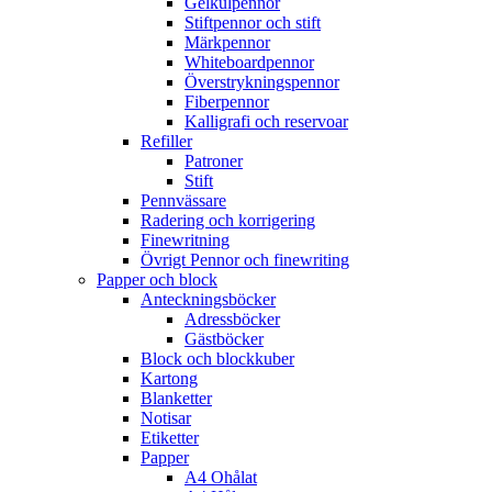
Gelkulpennor
Stiftpennor och stift
Märkpennor
Whiteboardpennor
Överstrykningspennor
Fiberpennor
Kalligrafi och reservoar
Refiller
Patroner
Stift
Pennvässare
Radering och korrigering
Finewritning
Övrigt Pennor och finewriting
Papper och block
Anteckningsböcker
Adressböcker
Gästböcker
Block och blockkuber
Kartong
Blanketter
Notisar
Etiketter
Papper
A4 Ohålat