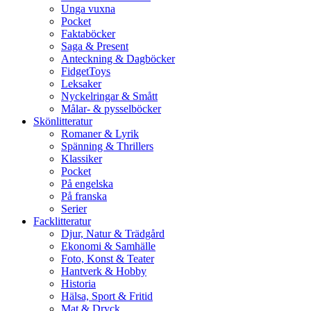
Unga vuxna
Pocket
Faktaböcker
Saga & Present
Anteckning & Dagböcker
FidgetToys
Leksaker
Nyckelringar & Smått
Målar- & pysselböcker
Skönlitteratur
Romaner & Lyrik
Spänning & Thrillers
Klassiker
Pocket
På engelska
På franska
Serier
Facklitteratur
Djur, Natur & Trädgård
Ekonomi & Samhälle
Foto, Konst & Teater
Hantverk & Hobby
Historia
Hälsa, Sport & Fritid
Mat & Dryck