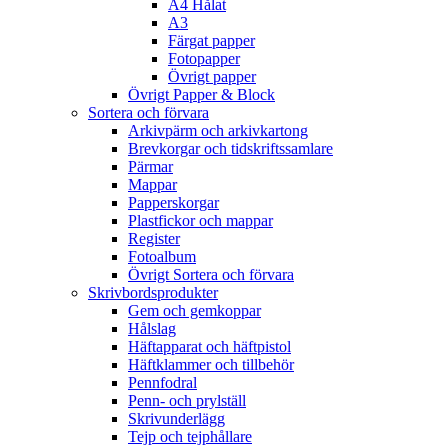
A4 Hålat
A3
Färgat papper
Fotopapper
Övrigt papper
Övrigt Papper & Block
Sortera och förvara
Arkivpärm och arkivkartong
Brevkorgar och tidskriftssamlare
Pärmar
Mappar
Papperskorgar
Plastfickor och mappar
Register
Fotoalbum
Övrigt Sortera och förvara
Skrivbordsprodukter
Gem och gemkoppar
Hålslag
Häftapparat och häftpistol
Häftklammer och tillbehör
Pennfodral
Penn- och prylställ
Skrivunderlägg
Tejp och tejphållare