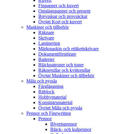
Kuvert
Finpapper och kuvert
Omslagspapper och present
Brevpåsar och provsäckar
Övrigt Kort och kuvert
Maskiner och tillbehör
Räknare
Skrivare
Laminering
Märkmaskin och ettikettskrivare
Dokumentförstörare
Batterier
Bläckpatroner och toner
Räknerullar och kvittorullar
Övrigt Maskiner och tillbehör
Måla och pyssla
Färgläggning
Ritblock
Hobbymaterial
Konstnärsmaterial
Övrigt Måla och pyssla
Pennor och Finewriting
Pennor
Blyertspennor
Bläck- och kulpennor