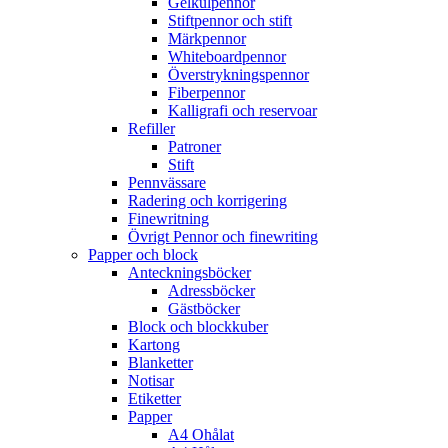
Gelkulpennor
Stiftpennor och stift
Märkpennor
Whiteboardpennor
Överstrykningspennor
Fiberpennor
Kalligrafi och reservoar
Refiller
Patroner
Stift
Pennvässare
Radering och korrigering
Finewritning
Övrigt Pennor och finewriting
Papper och block
Anteckningsböcker
Adressböcker
Gästböcker
Block och blockkuber
Kartong
Blanketter
Notisar
Etiketter
Papper
A4 Ohålat