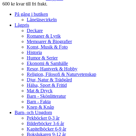
600 kr kvar till fri frakt.
På gång i butiken
Låneläsecirkeln
Lågpris
Deckare
Romaner & Lyrik
Memoarer & Biografier
Konst, Musik & Foto
Historia
Humor & Serier
Ekonomi & Samhälle
Resor, Hantverk & Hobby
Religion, Filosofi & Naturvetenskap
Djur, Natur & Trädgård
Hälsa, Sport & Fritid
Mat & Dryck
Barn - Skönlitteratur
Barn - Fakta
Knep & Knåp
Barn- och Ungdom
Pekböcker 0-3 år
Bilderböcker 3-6 år
Kapitelböcker 6-9 år
Bokslukaren 9-12 år