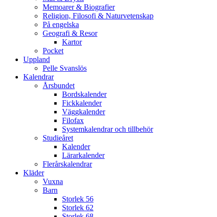
Memoarer & Biografier
Religion, Filosofi & Naturvetenskap
På engelska
Geografi & Resor
Kartor
Pocket
Uppland
Pelle Svanslös
Kalendrar
Årsbundet
Bordskalender
Fickkalender
Väggkalender
Filofax
Systemkalendrar och tillbehör
Studieåret
Kalender
Lärarkalender
Flerårskalendrar
Kläder
Vuxna
Barn
Storlek 56
Storlek 62
Storlek 68