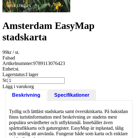
Amsterdam EasyMap
stadskarta
99
kr
/ st.
Falsad
Artikelnummer:
9789113076423
Enhet:
st.
Lagerstatus:
I lager
St:
Lägg i varukorg
Beskrivning
Specifikationer
Tydlig och lättläst stadskarta samt översiktskarta. På baksidan
finns turistinformation med beskrivning av stadens mest
populära sevärdheter och utflyktsmål. Innehåller även
spårtrafikkarta och gaturegister. EasyMap är inplastad, tålig
och smidig att använda. Fungerar både som karta och enklare