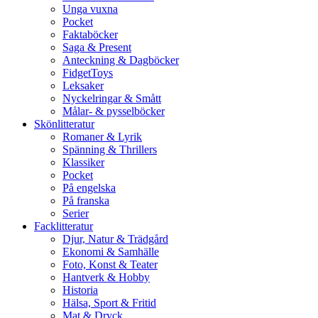
Unga vuxna
Pocket
Faktaböcker
Saga & Present
Anteckning & Dagböcker
FidgetToys
Leksaker
Nyckelringar & Smått
Målar- & pysselböcker
Skönlitteratur
Romaner & Lyrik
Spänning & Thrillers
Klassiker
Pocket
På engelska
På franska
Serier
Facklitteratur
Djur, Natur & Trädgård
Ekonomi & Samhälle
Foto, Konst & Teater
Hantverk & Hobby
Historia
Hälsa, Sport & Fritid
Mat & Dryck