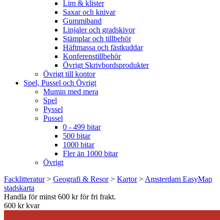
Lim & klister
Saxar och knivar
Gummiband
Linjaler och gradskivor
Stämplar och tillbehör
Häftmassa och fästkuddar
Konferenstillbehör
Övrigt Skrivbordsprodukter
Övrigt till kontor
Spel, Pussel och Övrigt
Mumin med mera
Spel
Pyssel
Pussel
0 - 499 bitar
500 bitar
1000 bitar
Fler än 1000 bitar
Övrigt
Facklitteratur
>
Geografi & Resor
>
Kartor
>
Amsterdam EasyMap
stadskarta
Handla för minst 600 kr för fri frakt.
600 kr kvar