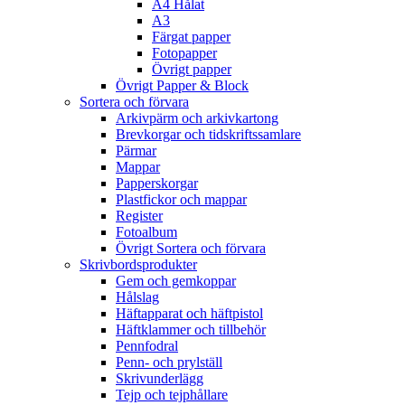
A4 Hålat
A3
Färgat papper
Fotopapper
Övrigt papper
Övrigt Papper & Block
Sortera och förvara
Arkivpärm och arkivkartong
Brevkorgar och tidskriftssamlare
Pärmar
Mappar
Papperskorgar
Plastfickor och mappar
Register
Fotoalbum
Övrigt Sortera och förvara
Skrivbordsprodukter
Gem och gemkoppar
Hålslag
Häftapparat och häftpistol
Häftklammer och tillbehör
Pennfodral
Penn- och prylställ
Skrivunderlägg
Tejp och tejphållare