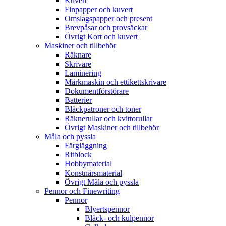
Kuvert
Finpapper och kuvert
Omslagspapper och present
Brevpåsar och provsäckar
Övrigt Kort och kuvert
Maskiner och tillbehör
Räknare
Skrivare
Laminering
Märkmaskin och ettikettskrivare
Dokumentförstörare
Batterier
Bläckpatroner och toner
Räknerullar och kvittorullar
Övrigt Maskiner och tillbehör
Måla och pyssla
Färgläggning
Ritblock
Hobbymaterial
Konstnärsmaterial
Övrigt Måla och pyssla
Pennor och Finewriting
Pennor
Blyertspennor
Bläck- och kulpennor