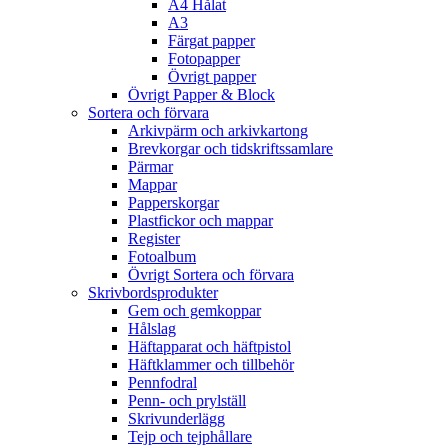
A4 Hålat
A3
Färgat papper
Fotopapper
Övrigt papper
Övrigt Papper & Block
Sortera och förvara
Arkivpärm och arkivkartong
Brevkorgar och tidskriftssamlare
Pärmar
Mappar
Papperskorgar
Plastfickor och mappar
Register
Fotoalbum
Övrigt Sortera och förvara
Skrivbordsprodukter
Gem och gemkoppar
Hålslag
Häftapparat och häftpistol
Häftklammer och tillbehör
Pennfodral
Penn- och prylställ
Skrivunderlägg
Tejp och tejphållare