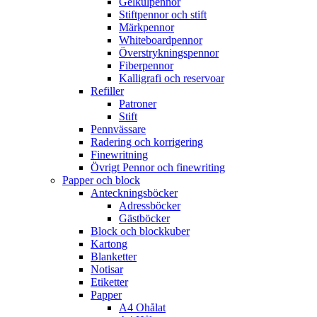
Gelkulpennor
Stiftpennor och stift
Märkpennor
Whiteboardpennor
Överstrykningspennor
Fiberpennor
Kalligrafi och reservoar
Refiller
Patroner
Stift
Pennvässare
Radering och korrigering
Finewritning
Övrigt Pennor och finewriting
Papper och block
Anteckningsböcker
Adressböcker
Gästböcker
Block och blockkuber
Kartong
Blanketter
Notisar
Etiketter
Papper
A4 Ohålat