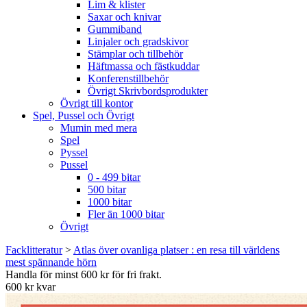
Lim & klister
Saxar och knivar
Gummiband
Linjaler och gradskivor
Stämplar och tillbehör
Häftmassa och fästkuddar
Konferenstillbehör
Övrigt Skrivbordsprodukter
Övrigt till kontor
Spel, Pussel och Övrigt
Mumin med mera
Spel
Pyssel
Pussel
0 - 499 bitar
500 bitar
1000 bitar
Fler än 1000 bitar
Övrigt
Facklitteratur
>
Atlas över ovanliga platser : en resa till världens
mest spännande hörn
Handla för minst 600 kr för fri frakt.
600 kr kvar