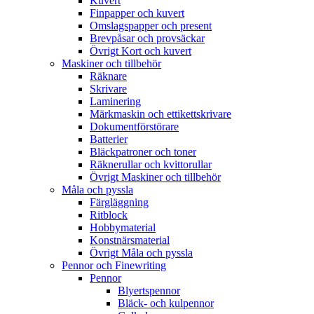
Kuvert
Finpapper och kuvert
Omslagspapper och present
Brevpåsar och provsäckar
Övrigt Kort och kuvert
Maskiner och tillbehör
Räknare
Skrivare
Laminering
Märkmaskin och ettikettskrivare
Dokumentförstörare
Batterier
Bläckpatroner och toner
Räknerullar och kvittorullar
Övrigt Maskiner och tillbehör
Måla och pyssla
Färgläggning
Ritblock
Hobbymaterial
Konstnärsmaterial
Övrigt Måla och pyssla
Pennor och Finewriting
Pennor
Blyertspennor
Bläck- och kulpennor