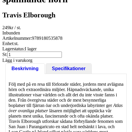
Travis Elborough
249
kr
/ st.
Inbunden
Artikelnummer:
9789180535878
Enhet:
st.
Lagerstatus:
I lager
St:
Lägg i varukorg
Beskrivning
Specifikationer
Följ med på en resa till förlorade städer, jordens mest avlägsna
hörn och extraordinära miljöer. Häpnadsväckande, unika
illustrationer visar världen och allt det du inte visste fanns i
den. Från övergivna städer och de mest besynnerliga
boplatser till fjärran öar och underjordiska labyrinter ger
Atlas
över ovanliga platser
läsaren möjlighet att upptäcka vår
planets mest unika, fascinerande och ofta okända platser.
Travis Elborough utforskar sådana förbryllande fenomen som
San Juan i Parangaricuto en stad helt nedsänkt i lava, och
Leap Castle på Irland vilket påstås vara världens mest