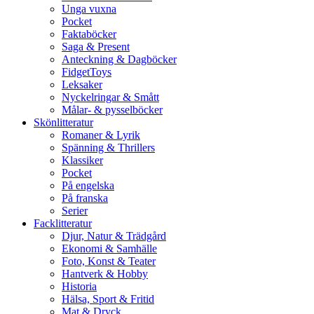
Unga vuxna
Pocket
Faktaböcker
Saga & Present
Anteckning & Dagböcker
FidgetToys
Leksaker
Nyckelringar & Smått
Målar- & pysselböcker
Skönlitteratur
Romaner & Lyrik
Spänning & Thrillers
Klassiker
Pocket
På engelska
På franska
Serier
Facklitteratur
Djur, Natur & Trädgård
Ekonomi & Samhälle
Foto, Konst & Teater
Hantverk & Hobby
Historia
Hälsa, Sport & Fritid
Mat & Dryck