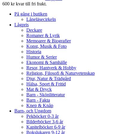
600 kr kvar till fri frakt.
På gång i butiken
Låneläsecirkeln
Lågpris
Deckare
Romaner & Lyrik
Memoarer & Biografier
Konst, Musik & Foto
Historia
Humor & Serier
Ekonomi & Samhälle
Resor, Hantverk & Hobby
Religion, Filosofi & Naturvetenskap
Djur, Natur & Trädgård
Hälsa, Sport & Fritid
Mat & Dryck
Barn - Skönlitteratur
Barn - Fakta
Knep & Knåp
Barn- och Ungdom
Pekböcker 0-3 år
Bilderböcker 3-6 år
Kapitelböcker 6-9 år
Bokslukaren 9-12 år