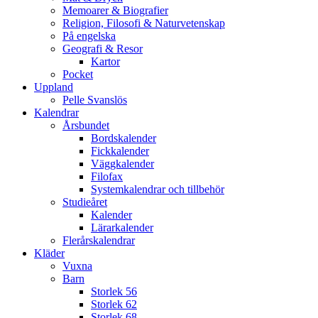
Memoarer & Biografier
Religion, Filosofi & Naturvetenskap
På engelska
Geografi & Resor
Kartor
Pocket
Uppland
Pelle Svanslös
Kalendrar
Årsbundet
Bordskalender
Fickkalender
Väggkalender
Filofax
Systemkalendrar och tillbehör
Studieåret
Kalender
Lärarkalender
Flerårskalendrar
Kläder
Vuxna
Barn
Storlek 56
Storlek 62
Storlek 68