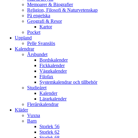
Memoarer & Biografier
Religion, Filosofi & Naturvetenskap
På engelska
Geografi & Resor
Kartor
Pocket
Uppland
Pelle Svanslös
Kalendrar
Årsbundet
Bordskalender
Fickkalender
Väggkalender
Filofax
Systemkalendrar och tillbehör
Studieåret
Kalender
Lärarkalender
Flerårskalendrar
Kläder
Vuxna
Barn
Storlek 56
Storlek 62
Storlek 68