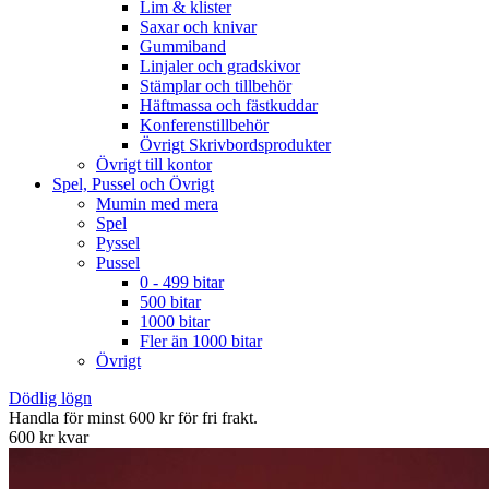
Lim & klister
Saxar och knivar
Gummiband
Linjaler och gradskivor
Stämplar och tillbehör
Häftmassa och fästkuddar
Konferenstillbehör
Övrigt Skrivbordsprodukter
Övrigt till kontor
Spel, Pussel och Övrigt
Mumin med mera
Spel
Pyssel
Pussel
0 - 499 bitar
500 bitar
1000 bitar
Fler än 1000 bitar
Övrigt
Dödlig lögn
Handla för minst 600 kr för fri frakt.
600 kr kvar