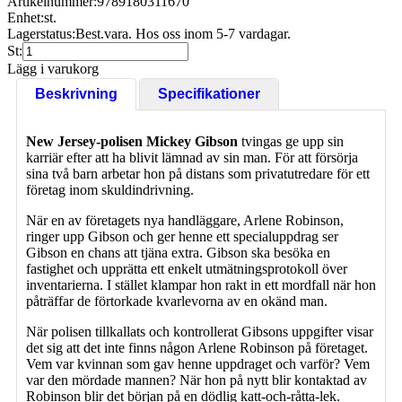
Artikelnummer:
9789180311670
Enhet:
st.
Lagerstatus:
Best.vara. Hos oss inom 5-7 vardagar.
St:
Lägg i varukorg
Beskrivning
Specifikationer
New Jersey-polisen Mickey Gibson
tvingas ge upp sin
karriär efter att ha blivit lämnad av sin man. För att försörja
sina två barn arbetar hon på distans som privatutredare för ett
företag inom skuldindrivning.
När en av företagets nya handläggare, Arlene Robinson,
ringer upp Gibson och ger henne ett specialuppdrag ser
Gibson en chans att tjäna extra. Gibson ska besöka en
fastighet och upprätta ett enkelt utmätningsprotokoll över
inventarierna. I stället klampar hon rakt in ett mordfall när hon
påträffar de förtorkade kvarlevorna av en okänd man.
När polisen tillkallats och kontrollerat Gibsons uppgifter visar
det sig att det inte finns någon Arlene Robinson på företaget.
Vem var kvinnan som gav henne uppdraget och varför? Vem
var den mördade mannen? När hon på nytt blir kontaktad av
Robinson blir det början på en dödlig katt-och-råtta-lek.