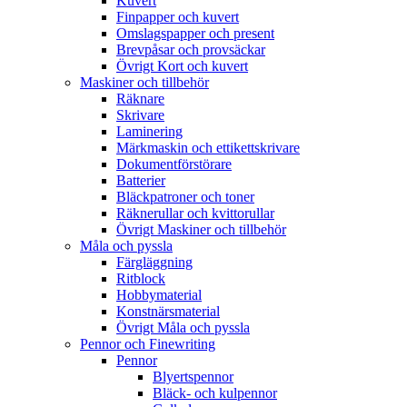
Kuvert
Finpapper och kuvert
Omslagspapper och present
Brevpåsar och provsäckar
Övrigt Kort och kuvert
Maskiner och tillbehör
Räknare
Skrivare
Laminering
Märkmaskin och ettikettskrivare
Dokumentförstörare
Batterier
Bläckpatroner och toner
Räknerullar och kvittorullar
Övrigt Maskiner och tillbehör
Måla och pyssla
Färgläggning
Ritblock
Hobbymaterial
Konstnärsmaterial
Övrigt Måla och pyssla
Pennor och Finewriting
Pennor
Blyertspennor
Bläck- och kulpennor