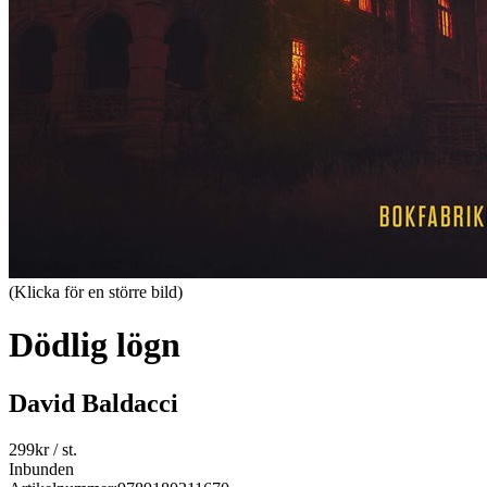
(Klicka för en större bild)
Dödlig lögn
David Baldacci
299
kr
/ st.
Inbunden