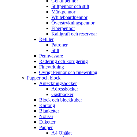
Gelkulpennor
Stiftpennor och stift
Märkpennor
Whiteboardpennor
Överstrykningspennor
Fiberpennor
Kalligrafi och reservoar
Refiller
Patroner
Stift
Pennvässare
Radering och korrigering
Finewritning
Övrigt Pennor och finewriting
Papper och block
Anteckningsböcker
Adressböcker
Gästböcker
Block och blockkuber
Kartong
Blanketter
Notisar
Etiketter
Papper
A4 Ohålat