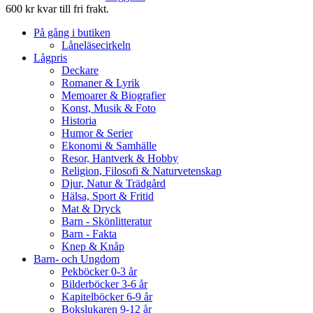
600 kr kvar till fri frakt.
På gång i butiken
Låneläsecirkeln
Lågpris
Deckare
Romaner & Lyrik
Memoarer & Biografier
Konst, Musik & Foto
Historia
Humor & Serier
Ekonomi & Samhälle
Resor, Hantverk & Hobby
Religion, Filosofi & Naturvetenskap
Djur, Natur & Trädgård
Hälsa, Sport & Fritid
Mat & Dryck
Barn - Skönlitteratur
Barn - Fakta
Knep & Knåp
Barn- och Ungdom
Pekböcker 0-3 år
Bilderböcker 3-6 år
Kapitelböcker 6-9 år
Bokslukaren 9-12 år