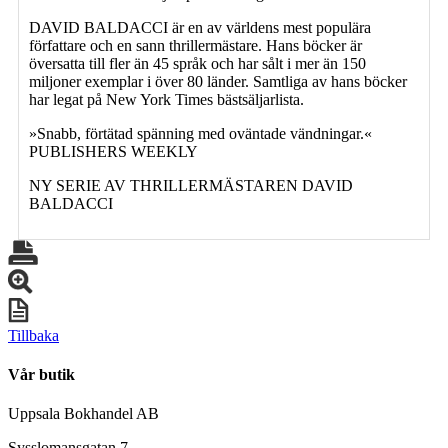
DAVID BALDACCI är en av världens mest populära
författare och en sann thrillermästare. Hans böcker är
översatta till fler än 45 språk och har sålt i mer än 150
miljoner exemplar i över 80 länder. Samtliga av hans böcker
har legat på New York Times bästsäljarlista.
»Snabb, förtätad spänning med oväntade vändningar.«
PUBLISHERS WEEKLY
NY SERIE AV THRILLERMÄSTAREN DAVID
BALDACCI
Tillbaka
Vår butik
Uppsala Bokhandel AB
Sysslomansgatan 7