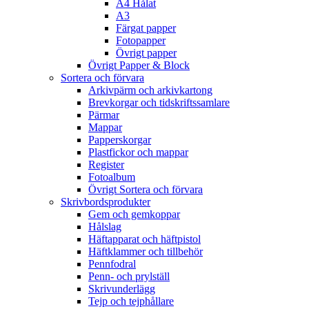
A4 Hålat
A3
Färgat papper
Fotopapper
Övrigt papper
Övrigt Papper & Block
Sortera och förvara
Arkivpärm och arkivkartong
Brevkorgar och tidskriftssamlare
Pärmar
Mappar
Papperskorgar
Plastfickor och mappar
Register
Fotoalbum
Övrigt Sortera och förvara
Skrivbordsprodukter
Gem och gemkoppar
Hålslag
Häftapparat och häftpistol
Häftklammer och tillbehör
Pennfodral
Penn- och prylställ
Skrivunderlägg
Tejp och tejphållare