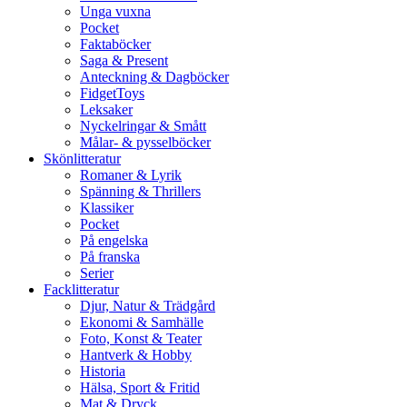
Unga vuxna
Pocket
Faktaböcker
Saga & Present
Anteckning & Dagböcker
FidgetToys
Leksaker
Nyckelringar & Smått
Målar- & pysselböcker
Skönlitteratur
Romaner & Lyrik
Spänning & Thrillers
Klassiker
Pocket
På engelska
På franska
Serier
Facklitteratur
Djur, Natur & Trädgård
Ekonomi & Samhälle
Foto, Konst & Teater
Hantverk & Hobby
Historia
Hälsa, Sport & Fritid
Mat & Dryck