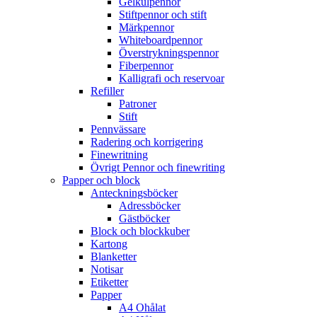
Gelkulpennor
Stiftpennor och stift
Märkpennor
Whiteboardpennor
Överstrykningspennor
Fiberpennor
Kalligrafi och reservoar
Refiller
Patroner
Stift
Pennvässare
Radering och korrigering
Finewritning
Övrigt Pennor och finewriting
Papper och block
Anteckningsböcker
Adressböcker
Gästböcker
Block och blockkuber
Kartong
Blanketter
Notisar
Etiketter
Papper
A4 Ohålat