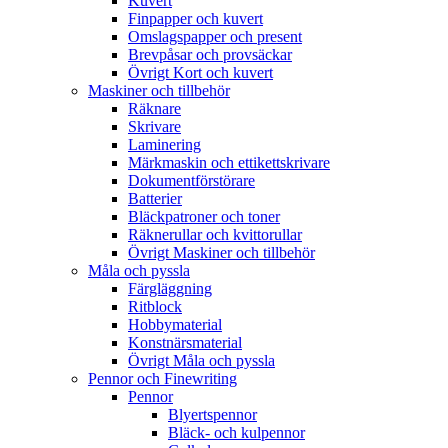
Kuvert
Finpapper och kuvert
Omslagspapper och present
Brevpåsar och provsäckar
Övrigt Kort och kuvert
Maskiner och tillbehör
Räknare
Skrivare
Laminering
Märkmaskin och ettikettskrivare
Dokumentförstörare
Batterier
Bläckpatroner och toner
Räknerullar och kvittorullar
Övrigt Maskiner och tillbehör
Måla och pyssla
Färgläggning
Ritblock
Hobbymaterial
Konstnärsmaterial
Övrigt Måla och pyssla
Pennor och Finewriting
Pennor
Blyertspennor
Bläck- och kulpennor