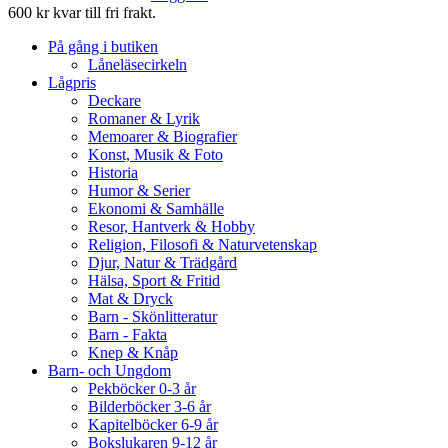
600 kr kvar till fri frakt.
På gång i butiken
Låneläsecirkeln
Lågpris
Deckare
Romaner & Lyrik
Memoarer & Biografier
Konst, Musik & Foto
Historia
Humor & Serier
Ekonomi & Samhälle
Resor, Hantverk & Hobby
Religion, Filosofi & Naturvetenskap
Djur, Natur & Trädgård
Hälsa, Sport & Fritid
Mat & Dryck
Barn - Skönlitteratur
Barn - Fakta
Knep & Knåp
Barn- och Ungdom
Pekböcker 0-3 år
Bilderböcker 3-6 år
Kapitelböcker 6-9 år
Bokslukaren 9-12 år