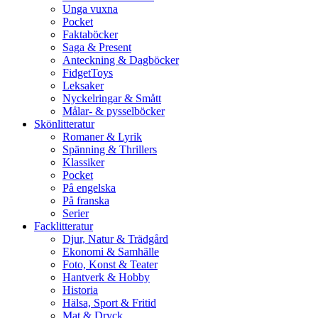
Unga vuxna
Pocket
Faktaböcker
Saga & Present
Anteckning & Dagböcker
FidgetToys
Leksaker
Nyckelringar & Smått
Målar- & pysselböcker
Skönlitteratur
Romaner & Lyrik
Spänning & Thrillers
Klassiker
Pocket
På engelska
På franska
Serier
Facklitteratur
Djur, Natur & Trädgård
Ekonomi & Samhälle
Foto, Konst & Teater
Hantverk & Hobby
Historia
Hälsa, Sport & Fritid
Mat & Dryck