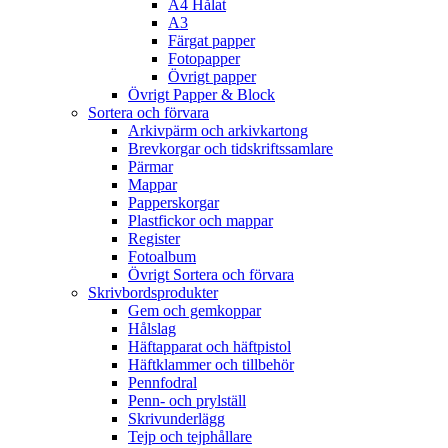
A4 Hålat
A3
Färgat papper
Fotopapper
Övrigt papper
Övrigt Papper & Block
Sortera och förvara
Arkivpärm och arkivkartong
Brevkorgar och tidskriftssamlare
Pärmar
Mappar
Papperskorgar
Plastfickor och mappar
Register
Fotoalbum
Övrigt Sortera och förvara
Skrivbordsprodukter
Gem och gemkoppar
Hålslag
Häftapparat och häftpistol
Häftklammer och tillbehör
Pennfodral
Penn- och prylställ
Skrivunderlägg
Tejp och tejphållare