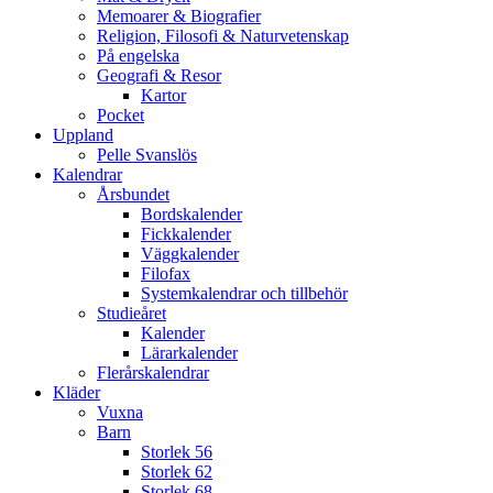
Memoarer & Biografier
Religion, Filosofi & Naturvetenskap
På engelska
Geografi & Resor
Kartor
Pocket
Uppland
Pelle Svanslös
Kalendrar
Årsbundet
Bordskalender
Fickkalender
Väggkalender
Filofax
Systemkalendrar och tillbehör
Studieåret
Kalender
Lärarkalender
Flerårskalendrar
Kläder
Vuxna
Barn
Storlek 56
Storlek 62
Storlek 68