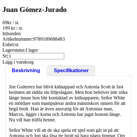
Juan Gómez-Jurado
69
kr
/ st.
199 kr
/ st.
Inbunden
Artikelnummer:
9789189688483
Enhet:
st.
Lagerstatus:
I lager
St:
Lägg i varukorg
Beskrivning
Specifikationer
Jon Guiterrez har blivit kidnappad och Antonia Scott är fast
besluten att rädda sin följeslagare. Men hon behöver inte söka
länge innan hon blir kontaktad av kidnapparen, Señor White
en mördare som manipulerar andra människors sinnen för att
begå brott. Han är även ansvarig för att Antonias man,
Marcos, ligger i koma och Antonia har jagat honom länge.
Nu vill han träffa henne.
Señor White vill att de ska spela ett spel som går ut på att
Antonia och Jon ska lösa tre brott på bara några timmar. Om