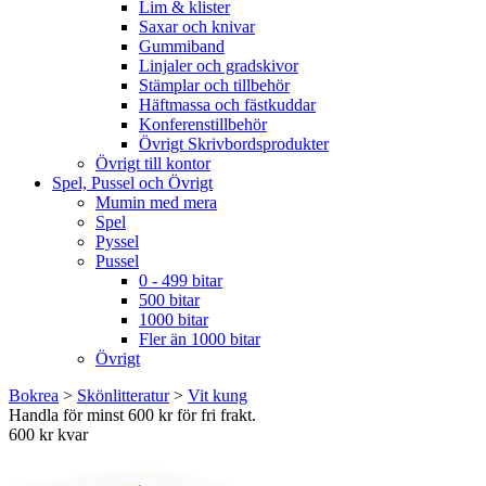
Lim & klister
Saxar och knivar
Gummiband
Linjaler och gradskivor
Stämplar och tillbehör
Häftmassa och fästkuddar
Konferenstillbehör
Övrigt Skrivbordsprodukter
Övrigt till kontor
Spel, Pussel och Övrigt
Mumin med mera
Spel
Pyssel
Pussel
0 - 499 bitar
500 bitar
1000 bitar
Fler än 1000 bitar
Övrigt
Bokrea
>
Skönlitteratur
>
Vit kung
Handla för minst 600 kr för fri frakt.
600 kr kvar