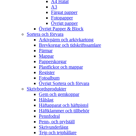
A4 Hålat
A3
Färgat papper
Fotopapper
Övrigt papper
Övrigt Papper & Block
Sortera och förvara
Arkivpärm och arkivkartong
Brevkorgar och tidskriftssamlare
Pärmar
Mappar
Papperskorgar
Plastfickor och mappar
Register
Fotoalbum
Övrigt Sortera och förvara
Skrivbordsprodukter
Gem och gemkoppar
Hålslag
Häftapparat och häftpistol
Häftklammer och tillbehör
Pennfodral
Penn- och prylställ
Skrivunderlägg
Tejp och tejphållare