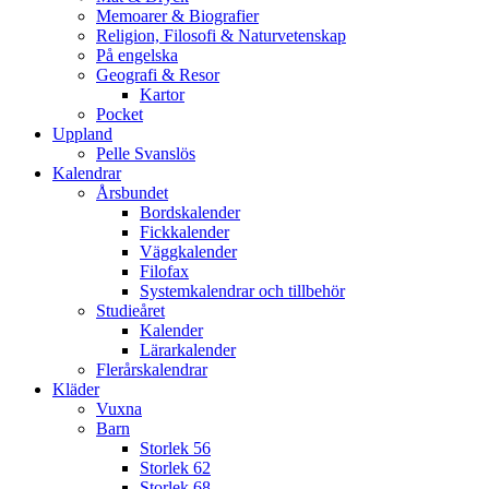
Memoarer & Biografier
Religion, Filosofi & Naturvetenskap
På engelska
Geografi & Resor
Kartor
Pocket
Uppland
Pelle Svanslös
Kalendrar
Årsbundet
Bordskalender
Fickkalender
Väggkalender
Filofax
Systemkalendrar och tillbehör
Studieåret
Kalender
Lärarkalender
Flerårskalendrar
Kläder
Vuxna
Barn
Storlek 56
Storlek 62
Storlek 68