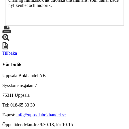
charmig filtfliksbok att utforska tillsammans, som tränar både
nyfikenhet och motorik.
Tillbaka
Vår butik
Uppsala Bokhandel AB
Sysslomansgatan 7
75311 Uppsala
Tel: 018-65 33 30
E-post:
info@uppsalabokhandel.se
Öppettider: Mån-fre 9:30-18, lör 10-15