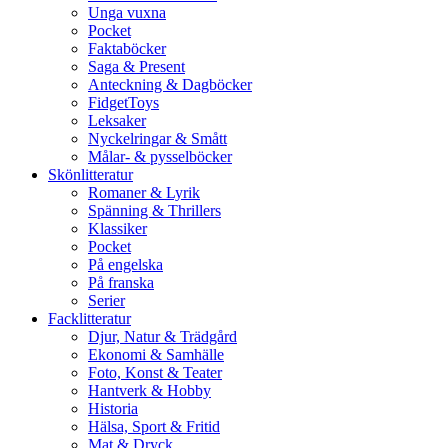
Unga vuxna
Pocket
Faktaböcker
Saga & Present
Anteckning & Dagböcker
FidgetToys
Leksaker
Nyckelringar & Smått
Målar- & pysselböcker
Skönlitteratur
Romaner & Lyrik
Spänning & Thrillers
Klassiker
Pocket
På engelska
På franska
Serier
Facklitteratur
Djur, Natur & Trädgård
Ekonomi & Samhälle
Foto, Konst & Teater
Hantverk & Hobby
Historia
Hälsa, Sport & Fritid
Mat & Dryck