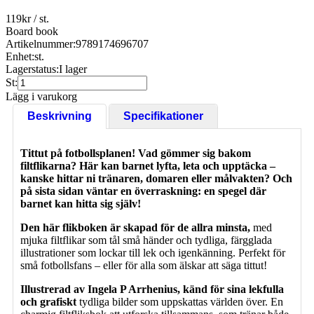
119
kr
/ st.
Board book
Artikelnummer:
9789174696707
Enhet:
st.
Lagerstatus:
I lager
St:
Lägg i varukorg
Beskrivning
Specifikationer
Tittut på fotbollsplanen! Vad gömmer sig bakom
filtflikarna? Här kan barnet lyfta, leta och upptäcka –
kanske hittar ni tränaren, domaren eller målvakten? Och
på sista sidan väntar en överraskning: en spegel där
barnet kan hitta sig själv!
Den här flikboken är skapad för de allra minsta,
med
mjuka filtflikar som tål små händer och tydliga, färgglada
illustrationer som lockar till lek och igenkänning. Perfekt för
små fotbollsfans – eller för alla som älskar att säga tittut!
Illustrerad av Ingela P Arrhenius, känd för sina lekfulla
och grafiskt
tydliga bilder som uppskattas världen över. En