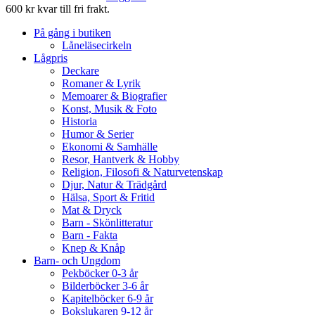
600 kr kvar till fri frakt.
På gång i butiken
Låneläsecirkeln
Lågpris
Deckare
Romaner & Lyrik
Memoarer & Biografier
Konst, Musik & Foto
Historia
Humor & Serier
Ekonomi & Samhälle
Resor, Hantverk & Hobby
Religion, Filosofi & Naturvetenskap
Djur, Natur & Trädgård
Hälsa, Sport & Fritid
Mat & Dryck
Barn - Skönlitteratur
Barn - Fakta
Knep & Knåp
Barn- och Ungdom
Pekböcker 0-3 år
Bilderböcker 3-6 år
Kapitelböcker 6-9 år
Bokslukaren 9-12 år