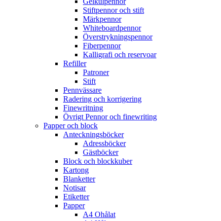
Gelkulpennor
Stiftpennor och stift
Märkpennor
Whiteboardpennor
Överstrykningspennor
Fiberpennor
Kalligrafi och reservoar
Refiller
Patroner
Stift
Pennvässare
Radering och korrigering
Finewritning
Övrigt Pennor och finewriting
Papper och block
Anteckningsböcker
Adressböcker
Gästböcker
Block och blockkuber
Kartong
Blanketter
Notisar
Etiketter
Papper
A4 Ohålat