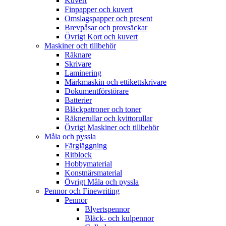
Kuvert
Finpapper och kuvert
Omslagspapper och present
Brevpåsar och provsäckar
Övrigt Kort och kuvert
Maskiner och tillbehör
Räknare
Skrivare
Laminering
Märkmaskin och ettikettskrivare
Dokumentförstörare
Batterier
Bläckpatroner och toner
Räknerullar och kvittorullar
Övrigt Maskiner och tillbehör
Måla och pyssla
Färgläggning
Ritblock
Hobbymaterial
Konstnärsmaterial
Övrigt Måla och pyssla
Pennor och Finewriting
Pennor
Blyertspennor
Bläck- och kulpennor