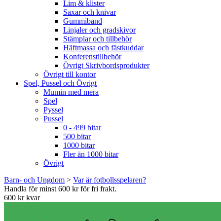
Lim & klister
Saxar och knivar
Gummiband
Linjaler och gradskivor
Stämplar och tillbehör
Häftmassa och fästkuddar
Konferenstillbehör
Övrigt Skrivbordsprodukter
Övrigt till kontor
Spel, Pussel och Övrigt
Mumin med mera
Spel
Pyssel
Pussel
0 - 499 bitar
500 bitar
1000 bitar
Fler än 1000 bitar
Övrigt
Barn- och Ungdom
>
Var är fotbollsspelaren?
Handla för minst 600 kr för fri frakt.
600 kr kvar