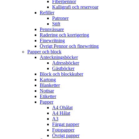
Fiberpennor
Kalligrafi och reservoar
Refiller
Patroner
Stift
Pennvässare
Radering och korrigering
Finewritning
Övrigt Pennor och finewriting
Papper och block
Anteckningsböcker
Adressböcker
Gästböcker
Block och blockkuber
Kartong
Blanketter
Notisar
Etiketter
Papper
A4 Ohålat
A4 Hålat
A3
Färgat papper
Fotopapper
Övrigt papper