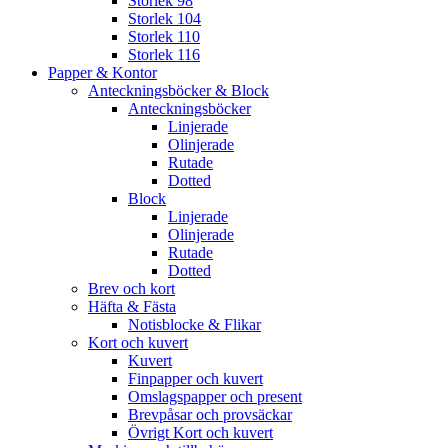
Storlek 98
Storlek 104
Storlek 110
Storlek 116
Papper & Kontor
Anteckningsböcker & Block
Anteckningsböcker
Linjerade
Olinjerade
Rutade
Dotted
Block
Linjerade
Olinjerade
Rutade
Dotted
Brev och kort
Häfta & Fästa
Notisblocke & Flikar
Kort och kuvert
Kuvert
Finpapper och kuvert
Omslagspapper och present
Brevpåsar och provsäckar
Övrigt Kort och kuvert