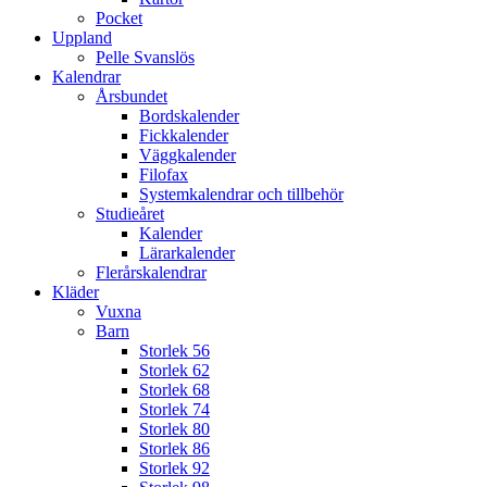
Pocket
Uppland
Pelle Svanslös
Kalendrar
Årsbundet
Bordskalender
Fickkalender
Väggkalender
Filofax
Systemkalendrar och tillbehör
Studieåret
Kalender
Lärarkalender
Flerårskalendrar
Kläder
Vuxna
Barn
Storlek 56
Storlek 62
Storlek 68
Storlek 74
Storlek 80
Storlek 86
Storlek 92