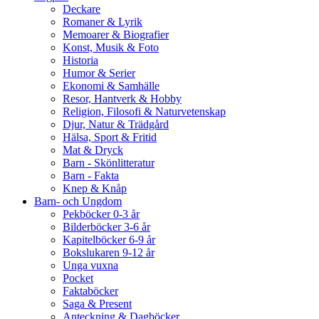
Deckare
Romaner & Lyrik
Memoarer & Biografier
Konst, Musik & Foto
Historia
Humor & Serier
Ekonomi & Samhälle
Resor, Hantverk & Hobby
Religion, Filosofi & Naturvetenskap
Djur, Natur & Trädgård
Hälsa, Sport & Fritid
Mat & Dryck
Barn - Skönlitteratur
Barn - Fakta
Knep & Knåp
Barn- och Ungdom
Pekböcker 0-3 år
Bilderböcker 3-6 år
Kapitelböcker 6-9 år
Bokslukaren 9-12 år
Unga vuxna
Pocket
Faktaböcker
Saga & Present
Anteckning & Dagböcker