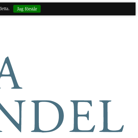
etta.
Jag förstår