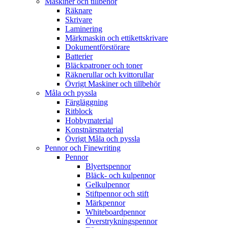
Maskiner och tillbehör
Räknare
Skrivare
Laminering
Märkmaskin och ettikettskrivare
Dokumentförstörare
Batterier
Bläckpatroner och toner
Räknerullar och kvittorullar
Övrigt Maskiner och tillbehör
Måla och pyssla
Färgläggning
Ritblock
Hobbymaterial
Konstnärsmaterial
Övrigt Måla och pyssla
Pennor och Finewriting
Pennor
Blyertspennor
Bläck- och kulpennor
Gelkulpennor
Stiftpennor och stift
Märkpennor
Whiteboardpennor
Överstrykningspennor