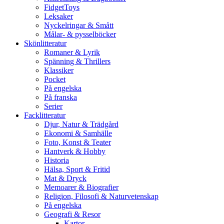
FidgetToys
Leksaker
Nyckelringar & Smått
Målar- & pysselböcker
Skönlitteratur
Romaner & Lyrik
Spänning & Thrillers
Klassiker
Pocket
På engelska
På franska
Serier
Facklitteratur
Djur, Natur & Trädgård
Ekonomi & Samhälle
Foto, Konst & Teater
Hantverk & Hobby
Historia
Hälsa, Sport & Fritid
Mat & Dryck
Memoarer & Biografier
Religion, Filosofi & Naturvetenskap
På engelska
Geografi & Resor
Kartor