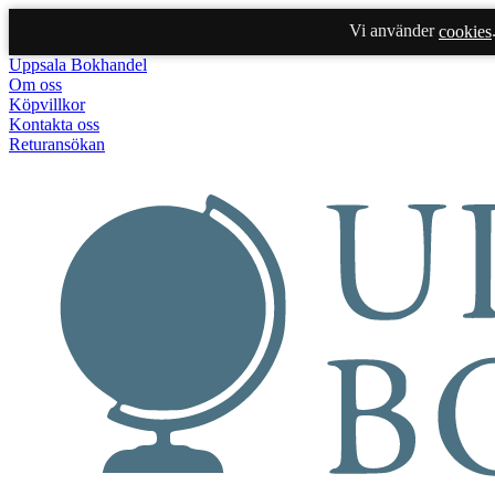
Vi använder
cookies
Uppsala Bokhandel
Om oss
Köpvillkor
Kontakta oss
Returansökan