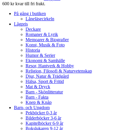
600 kr kvar till fri frakt.
På gång i butiken
Låneläsecirkeln
Lågpris
Deckare
Romaner & Lyrik
Memoarer & Biografier
Konst, Musik & Foto
Historia
Humor & Serier
Ekonomi & Samhälle
Resor, Hantverk & Hobby
Religion, Filosofi & Naturvetenskap
Djur, Natur & Trädgård
Hälsa, Sport & Fritid
Mat & Dryck
Barn - Skönlitteratur
Barn - Fakta
Knep & Knåp
Barn- och Ungdom
Pekböcker 0-3 år
Bilderböcker 3-6 år
Kapitelböcker 6-9 år
Bokslukaren 9-12 år