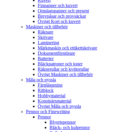
Kuvert
Finpapper och kuvert
Omslagspapper och present
Brevpåsar och provsäckar
Övrigt Kort och kuvert
Maskiner och tillbehör
Räknare
Skrivare
Laminering
Märkmaskin och ettikettskrivare
Dokumentförstörare
Batterier
Bläckpatroner och toner
Räknerullar och kvittorullar
Övrigt Maskiner och tillbehör
Måla och pyssla
Färgläggning
Ritblock
Hobbymaterial
Konstnärsmaterial
Övrigt Måla och pyssla
Pennor och Finewriting
Pennor
Blyertspennor
Bläck- och kulpennor