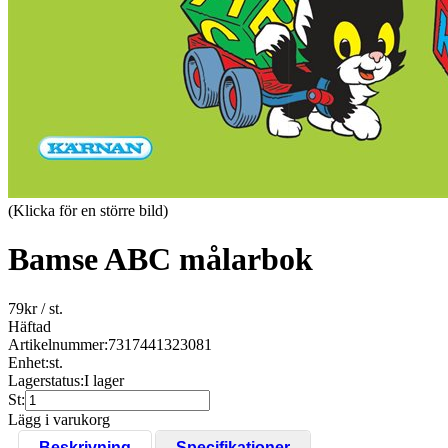
(Klicka för en större bild)
Bamse ABC målarbok
79
kr
/ st.
Häftad
Artikelnummer:
7317441323081
Enhet:
st.
Lagerstatus:
I lager
St:
Lägg i varukorg
Beskrivning
Specifikationer