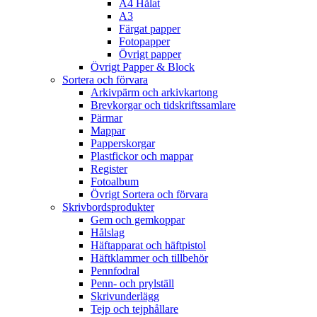
A4 Hålat
A3
Färgat papper
Fotopapper
Övrigt papper
Övrigt Papper & Block
Sortera och förvara
Arkivpärm och arkivkartong
Brevkorgar och tidskriftssamlare
Pärmar
Mappar
Papperskorgar
Plastfickor och mappar
Register
Fotoalbum
Övrigt Sortera och förvara
Skrivbordsprodukter
Gem och gemkoppar
Hålslag
Häftapparat och häftpistol
Häftklammer och tillbehör
Pennfodral
Penn- och prylställ
Skrivunderlägg
Tejp och tejphållare