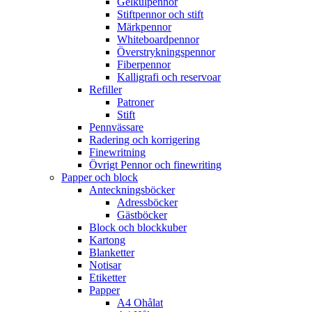
Gelkulpennor
Stiftpennor och stift
Märkpennor
Whiteboardpennor
Överstrykningspennor
Fiberpennor
Kalligrafi och reservoar
Refiller
Patroner
Stift
Pennvässare
Radering och korrigering
Finewritning
Övrigt Pennor och finewriting
Papper och block
Anteckningsböcker
Adressböcker
Gästböcker
Block och blockkuber
Kartong
Blanketter
Notisar
Etiketter
Papper
A4 Ohålat