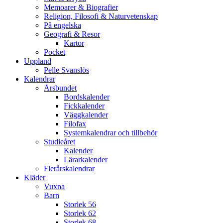
Memoarer & Biografier
Religion, Filosofi & Naturvetenskap
På engelska
Geografi & Resor
Kartor
Pocket
Uppland
Pelle Svanslös
Kalendrar
Årsbundet
Bordskalender
Fickkalender
Väggkalender
Filofax
Systemkalendrar och tillbehör
Studieåret
Kalender
Lärarkalender
Flerårskalendrar
Kläder
Vuxna
Barn
Storlek 56
Storlek 62
Storlek 68