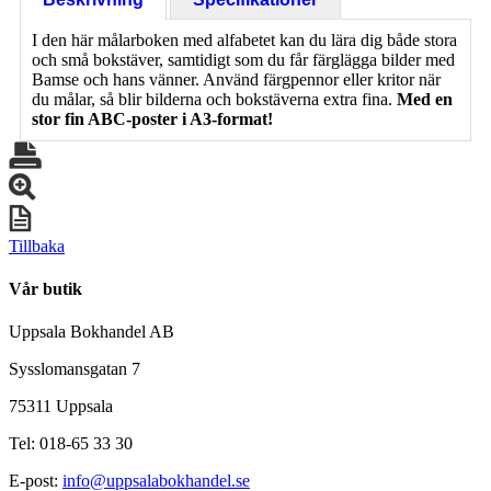
I den här målarboken med alfabetet kan du lära dig både stora
och små bokstäver, samtidigt som du får färglägga bilder med
Bamse och hans vänner. Använd färgpennor eller kritor när
du målar, så blir bilderna och bokstäverna extra fina.
Med en
stor fin ABC-poster i A3-format!
Tillbaka
Vår butik
Uppsala Bokhandel AB
Sysslomansgatan 7
75311 Uppsala
Tel: 018-65 33 30
E-post:
info@uppsalabokhandel.se