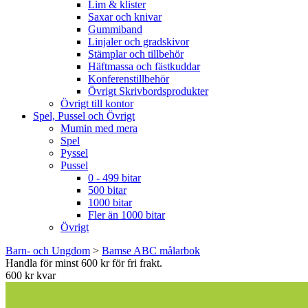
Lim & klister
Saxar och knivar
Gummiband
Linjaler och gradskivor
Stämplar och tillbehör
Häftmassa och fästkuddar
Konferenstillbehör
Övrigt Skrivbordsprodukter
Övrigt till kontor
Spel, Pussel och Övrigt
Mumin med mera
Spel
Pyssel
Pussel
0 - 499 bitar
500 bitar
1000 bitar
Fler än 1000 bitar
Övrigt
Barn- och Ungdom
>
Bamse ABC målarbok
Handla för minst 600 kr för fri frakt.
600 kr kvar