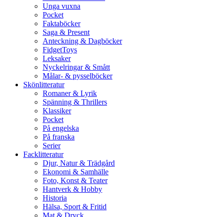
Unga vuxna
Pocket
Faktaböcker
Saga & Present
Anteckning & Dagböcker
FidgetToys
Leksaker
Nyckelringar & Smått
Målar- & pysselböcker
Skönlitteratur
Romaner & Lyrik
Spänning & Thrillers
Klassiker
Pocket
På engelska
På franska
Serier
Facklitteratur
Djur, Natur & Trädgård
Ekonomi & Samhälle
Foto, Konst & Teater
Hantverk & Hobby
Historia
Hälsa, Sport & Fritid
Mat & Dryck