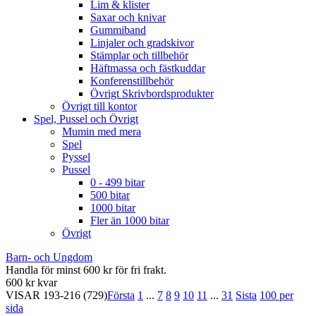
Lim & klister
Saxar och knivar
Gummiband
Linjaler och gradskivor
Stämplar och tillbehör
Häftmassa och fästkuddar
Konferenstillbehör
Övrigt Skrivbordsprodukter
Övrigt till kontor
Spel, Pussel och Övrigt
Mumin med mera
Spel
Pyssel
Pussel
0 - 499 bitar
500 bitar
1000 bitar
Fler än 1000 bitar
Övrigt
Barn- och Ungdom
Handla för minst 600 kr för fri frakt.
600 kr kvar
VISAR
193-216
(729)
Första
1
...
7
8
9
10
11
...
31
Sista
100 per
sida