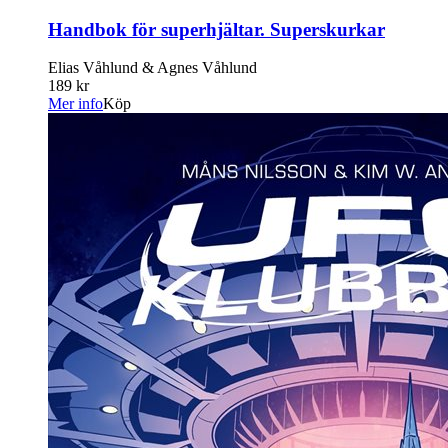
Handbok för superhjältar. Superskurkar
Elias Våhlund & Agnes Våhlund
189 kr
Mer info
Köp