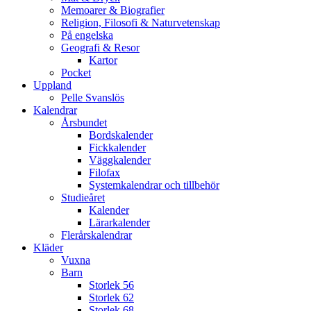
Memoarer & Biografier
Religion, Filosofi & Naturvetenskap
På engelska
Geografi & Resor
Kartor
Pocket
Uppland
Pelle Svanslös
Kalendrar
Årsbundet
Bordskalender
Fickkalender
Väggkalender
Filofax
Systemkalendrar och tillbehör
Studieåret
Kalender
Lärarkalender
Flerårskalendrar
Kläder
Vuxna
Barn
Storlek 56
Storlek 62
Storlek 68