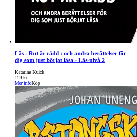
Läs - Rut är rädd : och andra berättelser för
dig som just börjat läsa - Läs-nivå 2
Katarina Kuick
159 kr
Mer info
Köp