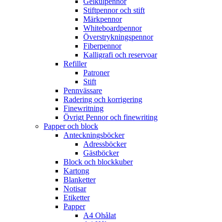
Gelkulpennor
Stiftpennor och stift
Märkpennor
Whiteboardpennor
Överstrykningspennor
Fiberpennor
Kalligrafi och reservoar
Refiller
Patroner
Stift
Pennvässare
Radering och korrigering
Finewritning
Övrigt Pennor och finewriting
Papper och block
Anteckningsböcker
Adressböcker
Gästböcker
Block och blockkuber
Kartong
Blanketter
Notisar
Etiketter
Papper
A4 Ohålat