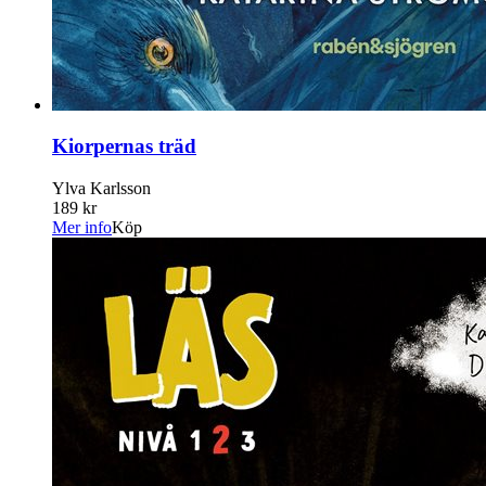
Kiorpernas träd
Ylva Karlsson
189 kr
Mer info
Köp