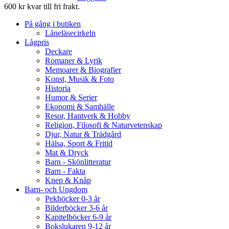
600 kr kvar till fri frakt.
På gång i butiken
Låneläsecirkeln
Lågpris
Deckare
Romaner & Lyrik
Memoarer & Biografier
Konst, Musik & Foto
Historia
Humor & Serier
Ekonomi & Samhälle
Resor, Hantverk & Hobby
Religion, Filosofi & Naturvetenskap
Djur, Natur & Trädgård
Hälsa, Sport & Fritid
Mat & Dryck
Barn - Skönlitteratur
Barn - Fakta
Knep & Knåp
Barn- och Ungdom
Pekböcker 0-3 år
Bilderböcker 3-6 år
Kapitelböcker 6-9 år
Bokslukaren 9-12 år