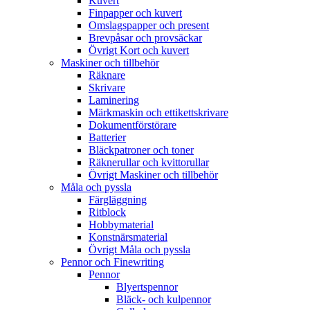
Kuvert
Finpapper och kuvert
Omslagspapper och present
Brevpåsar och provsäckar
Övrigt Kort och kuvert
Maskiner och tillbehör
Räknare
Skrivare
Laminering
Märkmaskin och ettikettskrivare
Dokumentförstörare
Batterier
Bläckpatroner och toner
Räknerullar och kvittorullar
Övrigt Maskiner och tillbehör
Måla och pyssla
Färgläggning
Ritblock
Hobbymaterial
Konstnärsmaterial
Övrigt Måla och pyssla
Pennor och Finewriting
Pennor
Blyertspennor
Bläck- och kulpennor