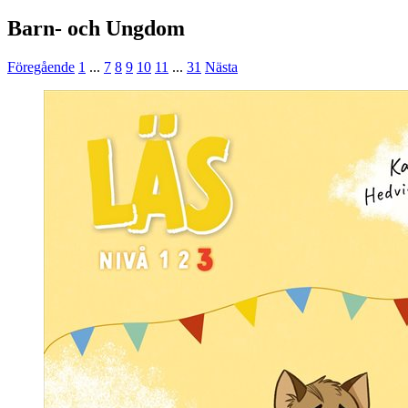
Barn- och Ungdom
Föregående
1
...
7
8
9
10
11
...
31
Nästa