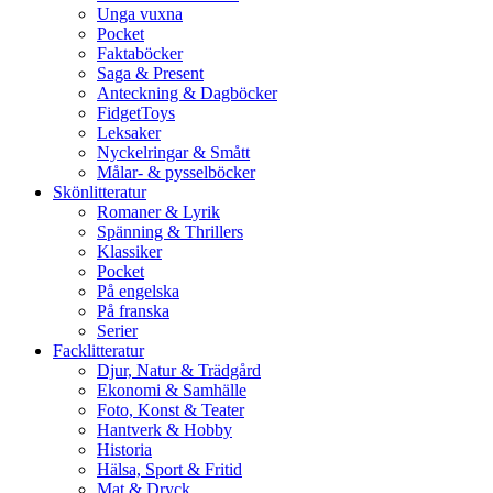
Unga vuxna
Pocket
Faktaböcker
Saga & Present
Anteckning & Dagböcker
FidgetToys
Leksaker
Nyckelringar & Smått
Målar- & pysselböcker
Skönlitteratur
Romaner & Lyrik
Spänning & Thrillers
Klassiker
Pocket
På engelska
På franska
Serier
Facklitteratur
Djur, Natur & Trädgård
Ekonomi & Samhälle
Foto, Konst & Teater
Hantverk & Hobby
Historia
Hälsa, Sport & Fritid
Mat & Dryck