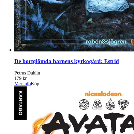
De bortglömda barnens kyrkogård: Estrid
Petrus Dahlin
179 kr
Mer info
Köp