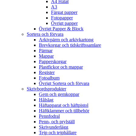
A4 Hålat
A3
Färgat papper
Fotopapper
Övrigt papper
Övrigt Papper & Block
Sortera och förvara
Arkivpärm och arkivkartong
Brevkorgar och tidskriftssamlare
Pärmar
Mappar
Papperskorgar
Plastfickor och mappar
Register
Fotoalbum
Övrigt Sortera och förvara
Skrivbordsprodukter
Gem och gemkoppar
Hålslag
Häftapparat och häftpistol
Häftklammer och tillbehör
Pennfodral
Penn- och prylställ
Skrivunderlägg
Tejp och tejphållare