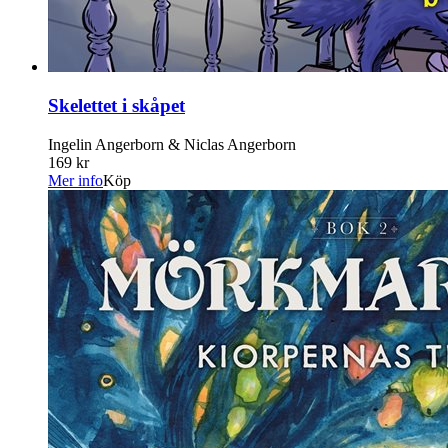
Skelettet i skåpet
Ingelin Angerborn & Niclas Angerborn
169 kr
Mer info
Köp