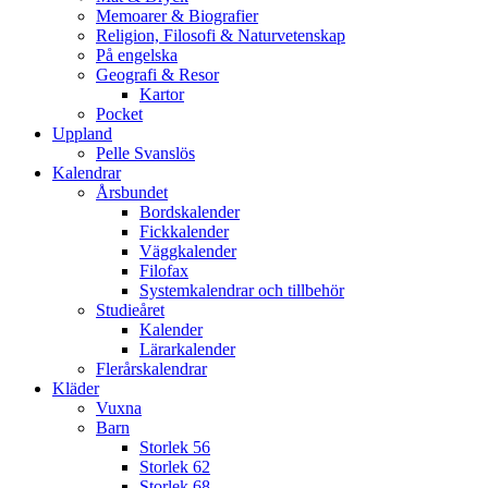
Memoarer & Biografier
Religion, Filosofi & Naturvetenskap
På engelska
Geografi & Resor
Kartor
Pocket
Uppland
Pelle Svanslös
Kalendrar
Årsbundet
Bordskalender
Fickkalender
Väggkalender
Filofax
Systemkalendrar och tillbehör
Studieåret
Kalender
Lärarkalender
Flerårskalendrar
Kläder
Vuxna
Barn
Storlek 56
Storlek 62
Storlek 68