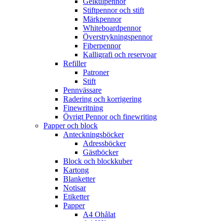
Gelkulpennor
Stiftpennor och stift
Märkpennor
Whiteboardpennor
Överstrykningspennor
Fiberpennor
Kalligrafi och reservoar
Refiller
Patroner
Stift
Pennvässare
Radering och korrigering
Finewritning
Övrigt Pennor och finewriting
Papper och block
Anteckningsböcker
Adressböcker
Gästböcker
Block och blockkuber
Kartong
Blanketter
Notisar
Etiketter
Papper
A4 Ohålat