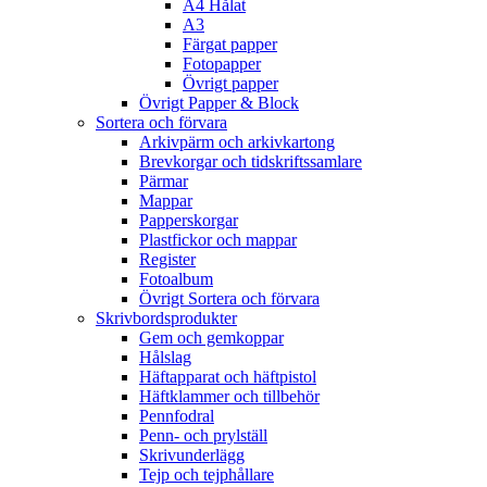
A4 Hålat
A3
Färgat papper
Fotopapper
Övrigt papper
Övrigt Papper & Block
Sortera och förvara
Arkivpärm och arkivkartong
Brevkorgar och tidskriftssamlare
Pärmar
Mappar
Papperskorgar
Plastfickor och mappar
Register
Fotoalbum
Övrigt Sortera och förvara
Skrivbordsprodukter
Gem och gemkoppar
Hålslag
Häftapparat och häftpistol
Häftklammer och tillbehör
Pennfodral
Penn- och prylställ
Skrivunderlägg
Tejp och tejphållare