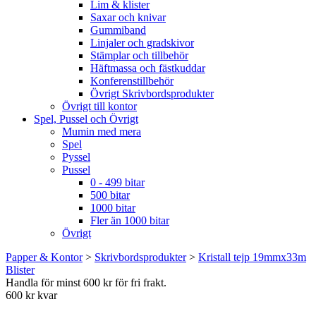
Lim & klister
Saxar och knivar
Gummiband
Linjaler och gradskivor
Stämplar och tillbehör
Häftmassa och fästkuddar
Konferenstillbehör
Övrigt Skrivbordsprodukter
Övrigt till kontor
Spel, Pussel och Övrigt
Mumin med mera
Spel
Pyssel
Pussel
0 - 499 bitar
500 bitar
1000 bitar
Fler än 1000 bitar
Övrigt
Papper & Kontor
>
Skrivbordsprodukter
>
Kristall tejp 19mmx33m
Blister
Handla för minst 600 kr för fri frakt.
600 kr kvar