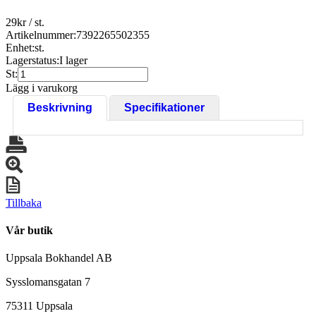
29
kr
/ st.
Artikelnummer:
7392265502355
Enhet:
st.
Lagerstatus:
I lager
St:
Lägg i varukorg
Beskrivning
Specifikationer
Tillbaka
Vår butik
Uppsala Bokhandel AB
Sysslomansgatan 7
75311 Uppsala