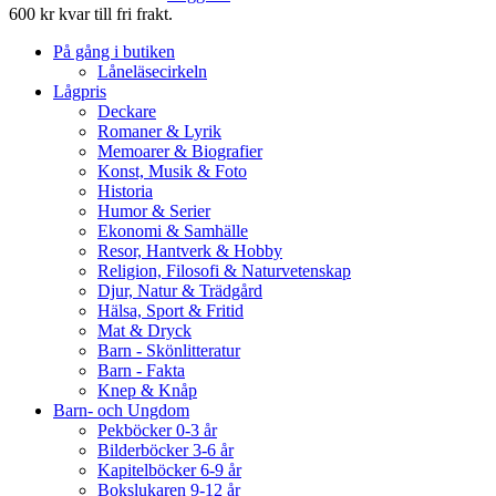
600 kr kvar till fri frakt.
På gång i butiken
Låneläsecirkeln
Lågpris
Deckare
Romaner & Lyrik
Memoarer & Biografier
Konst, Musik & Foto
Historia
Humor & Serier
Ekonomi & Samhälle
Resor, Hantverk & Hobby
Religion, Filosofi & Naturvetenskap
Djur, Natur & Trädgård
Hälsa, Sport & Fritid
Mat & Dryck
Barn - Skönlitteratur
Barn - Fakta
Knep & Knåp
Barn- och Ungdom
Pekböcker 0-3 år
Bilderböcker 3-6 år
Kapitelböcker 6-9 år
Bokslukaren 9-12 år