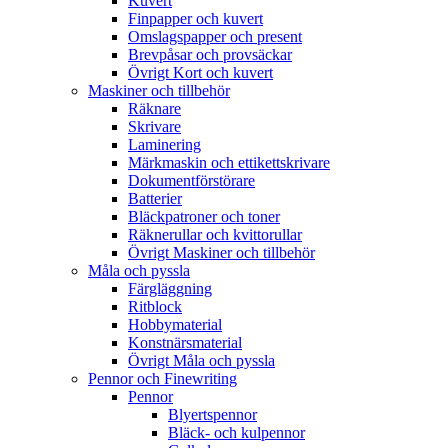
Kuvert
Finpapper och kuvert
Omslagspapper och present
Brevpåsar och provsäckar
Övrigt Kort och kuvert
Maskiner och tillbehör
Räknare
Skrivare
Laminering
Märkmaskin och ettikettskrivare
Dokumentförstörare
Batterier
Bläckpatroner och toner
Räknerullar och kvittorullar
Övrigt Maskiner och tillbehör
Måla och pyssla
Färgläggning
Ritblock
Hobbymaterial
Konstnärsmaterial
Övrigt Måla och pyssla
Pennor och Finewriting
Pennor
Blyertspennor
Bläck- och kulpennor