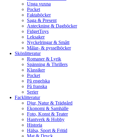
Unga vuxna
Pocket
Faktaböcker
Saga & Present
Anteckning & Dagböcker
FidgetToys
Leksaker
Nyckelringar & Smått
Målar- & pysselböcker
Skönlitteratur
Romaner & Lyrik
Spänning & Thrillers
Klassiker
Pocket
På engelska
På franska
Serier
Facklitteratur
Djur, Natur & Trädgård
Ekonomi & Samhälle
Foto, Konst & Teater
Hantverk & Hobby
Historia
Hälsa, Sport & Fritid
Mat & Dryck