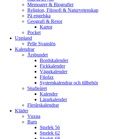
Memoarer & Biografier
Religion, Filosofi & Naturvetenskap
På engelska
Geografi & Resor
Kartor
Pocket
Uppland
Pelle Svanslös
Kalendrar
Årsbundet
Bordskalender
Fickkalender
Väggkalender
Filofax
Systemkalendrar och tillbehör
Studieåret
Kalender
Lärarkalender
Flerårskalendrar
Kläder
Vuxna
Barn
Storlek 56
Storlek 62
Storlek 68