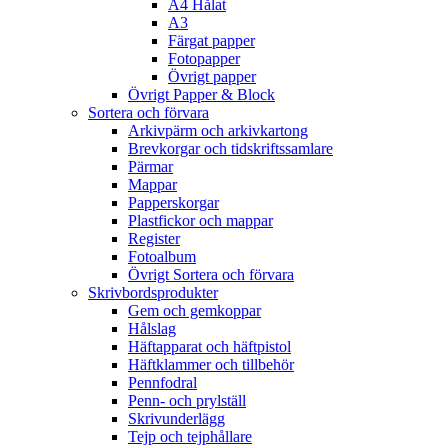
A4 Hålat
A3
Färgat papper
Fotopapper
Övrigt papper
Övrigt Papper & Block
Sortera och förvara
Arkivpärm och arkivkartong
Brevkorgar och tidskriftssamlare
Pärmar
Mappar
Papperskorgar
Plastfickor och mappar
Register
Fotoalbum
Övrigt Sortera och förvara
Skrivbordsprodukter
Gem och gemkoppar
Hålslag
Häftapparat och häftpistol
Häftklammer och tillbehör
Pennfodral
Penn- och prylställ
Skrivunderlägg
Tejp och tejphållare