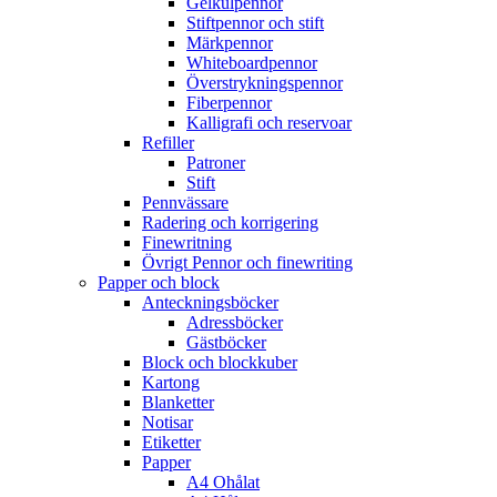
Gelkulpennor
Stiftpennor och stift
Märkpennor
Whiteboardpennor
Överstrykningspennor
Fiberpennor
Kalligrafi och reservoar
Refiller
Patroner
Stift
Pennvässare
Radering och korrigering
Finewritning
Övrigt Pennor och finewriting
Papper och block
Anteckningsböcker
Adressböcker
Gästböcker
Block och blockkuber
Kartong
Blanketter
Notisar
Etiketter
Papper
A4 Ohålat