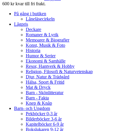
600 kr kvar till fri frakt.
På gång i butiken
Låneläsecirkeln
Lågpris
Deckare
Romaner & Lyrik
Memoarer & Biografier
Konst, Musik & Foto
Historia
Humor & Serier
Ekonomi & Samhälle
Resor, Hantverk & Hobby
Religion, Filosofi & Naturvetenskap
Djur, Natur & Trädgård
Hälsa, Sport & Fritid
Mat & Dryck
Barn - Skönlitteratur
Barn - Fakta
Knep & Knåp
Barn- och Ungdom
Pekböcker 0-3 år
Bilderböcker 3-6 år
Kapitelböcker 6-9 år
Bokslukaren 9-12 år