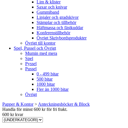
Lim & klister
Saxar och knivar
Gummiband
Linjaler och gradskivor
Stämplar och tillbehör
Häftmassa och fästkuddar
Konferenstillbehör
Övrigt Skrivbordsprodukter
Övrigt till kontor
Spel, Pussel och Övrigt
Mumin med mera
Spel
Pyssel
Pussel
0 - 499 bitar
500 bitar
1000 bitar
Fler än 1000 bitar
Övrigt
Papper & Kontor
>
Anteckningsböcker & Block
Handla för minst 600 kr för fri frakt.
600 kr kvar