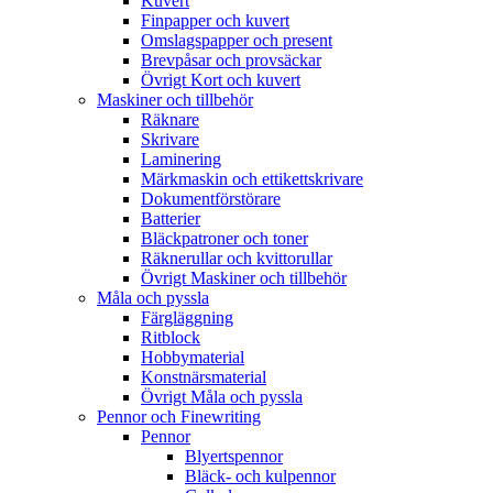
Kuvert
Finpapper och kuvert
Omslagspapper och present
Brevpåsar och provsäckar
Övrigt Kort och kuvert
Maskiner och tillbehör
Räknare
Skrivare
Laminering
Märkmaskin och ettikettskrivare
Dokumentförstörare
Batterier
Bläckpatroner och toner
Räknerullar och kvittorullar
Övrigt Maskiner och tillbehör
Måla och pyssla
Färgläggning
Ritblock
Hobbymaterial
Konstnärsmaterial
Övrigt Måla och pyssla
Pennor och Finewriting
Pennor
Blyertspennor
Bläck- och kulpennor