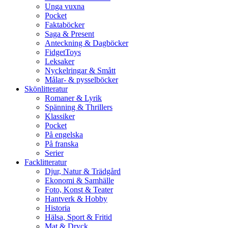
Unga vuxna
Pocket
Faktaböcker
Saga & Present
Anteckning & Dagböcker
FidgetToys
Leksaker
Nyckelringar & Smått
Målar- & pysselböcker
Skönlitteratur
Romaner & Lyrik
Spänning & Thrillers
Klassiker
Pocket
På engelska
På franska
Serier
Facklitteratur
Djur, Natur & Trädgård
Ekonomi & Samhälle
Foto, Konst & Teater
Hantverk & Hobby
Historia
Hälsa, Sport & Fritid
Mat & Dryck