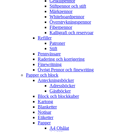
Gelkulpennor
Stiftpennor och stift
Märkpennor
Whiteboardpennor
Överstrykningspennor
Fiberpennor
Kalligrafi och reservoar
Refiller
Patroner
Stift
Pennvässare
Radering och korrigering
Finewritning
Övrigt Pennor och finewriting
Papper och block
Anteckningsböcker
Adressböcker
Gästböcker
Block och blockkuber
Kartong
Blanketter
Notisar
Etiketter
Papper
A4 Ohålat