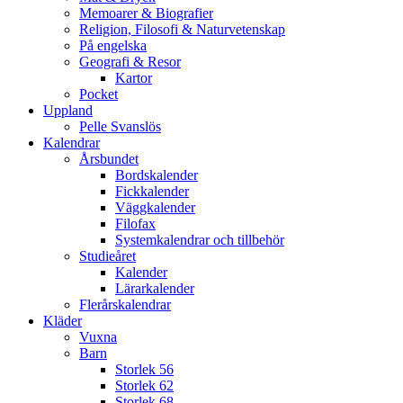
Memoarer & Biografier
Religion, Filosofi & Naturvetenskap
På engelska
Geografi & Resor
Kartor
Pocket
Uppland
Pelle Svanslös
Kalendrar
Årsbundet
Bordskalender
Fickkalender
Väggkalender
Filofax
Systemkalendrar och tillbehör
Studieåret
Kalender
Lärarkalender
Flerårskalendrar
Kläder
Vuxna
Barn
Storlek 56
Storlek 62
Storlek 68