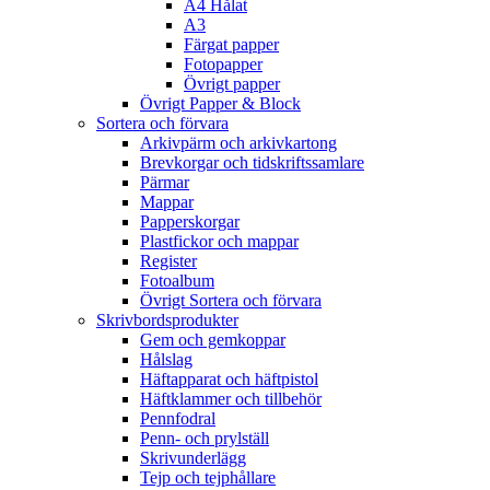
A4 Hålat
A3
Färgat papper
Fotopapper
Övrigt papper
Övrigt Papper & Block
Sortera och förvara
Arkivpärm och arkivkartong
Brevkorgar och tidskriftssamlare
Pärmar
Mappar
Papperskorgar
Plastfickor och mappar
Register
Fotoalbum
Övrigt Sortera och förvara
Skrivbordsprodukter
Gem och gemkoppar
Hålslag
Häftapparat och häftpistol
Häftklammer och tillbehör
Pennfodral
Penn- och prylställ
Skrivunderlägg
Tejp och tejphållare