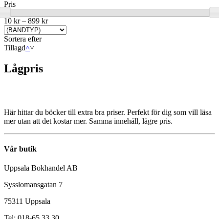
Pris
10 kr
–
899 kr
Sortera efter
Tillagd
˄
˅
Lågpris
Här hittar du böcker till extra bra priser. Perfekt för dig som vill läsa
mer utan att det kostar mer. Samma innehåll, lägre pris.
Vår butik
Uppsala Bokhandel AB
Sysslomansgatan 7
75311 Uppsala
Tel: 018-65 33 30