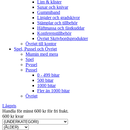
Lim & klister
Saxar och knivar
Gummiband
Linjaler och gradskivor
Stämplar och tillbehör
Häftmassa och fästkuddar
Konferenstillbehör
Övrigt Skrivbordsprodukter
Övrigt till kontor
Spel, Pussel och Övrigt
Mumin med mera
Spel
Pyssel
Pussel
0 - 499 bitar
500 bitar
1000 bitar
Fler än 1000 bitar
Övrigt
Lågpris
Handla för minst 600 kr för fri frakt.
600 kr kvar