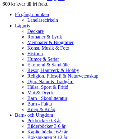
600 kr kvar till fri frakt.
På gång i butiken
Låneläsecirkeln
Lågpris
Deckare
Romaner & Lyrik
Memoarer & Biografier
Konst, Musik & Foto
Historia
Humor & Serier
Ekonomi & Samhälle
Resor, Hantverk & Hobby
Religion, Filosofi & Naturvetenskap
Djur, Natur & Trädgård
Hälsa, Sport & Fritid
Mat & Dryck
Barn - Skönlitteratur
Barn - Fakta
Knep & Knåp
Barn- och Ungdom
Pekböcker 0-3 år
Bilderböcker 3-6 år
Kapitelböcker 6-9 år
Bokslukaren 9-12 år