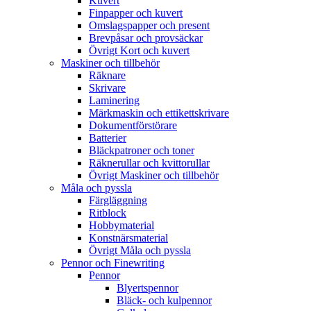
Kuvert
Finpapper och kuvert
Omslagspapper och present
Brevpåsar och provsäckar
Övrigt Kort och kuvert
Maskiner och tillbehör
Räknare
Skrivare
Laminering
Märkmaskin och ettikettskrivare
Dokumentförstörare
Batterier
Bläckpatroner och toner
Räknerullar och kvittorullar
Övrigt Maskiner och tillbehör
Måla och pyssla
Färgläggning
Ritblock
Hobbymaterial
Konstnärsmaterial
Övrigt Måla och pyssla
Pennor och Finewriting
Pennor
Blyertspennor
Bläck- och kulpennor