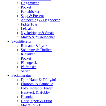
Unga vuxna
Pocket
Faktaböcker
Saga & Present
Anteckning & Dagböcker
FidgetToys
Leksaker
Nyckelringar & Smått
Målar- & pysselböcker
Skönlitteratur
Romaner & Lyrik
Spänning & Thrillers
Klassiker
Pocket
På engelska
På franska
Serier
Facklitteratur
Djur, Natur & Trädgård
Ekonomi & Samhälle
Foto, Konst & Teater
Hantverk & Hobby
Historia
Hälsa, Sport & Fritid
Mat & Dryck