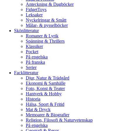
Anteckning & Dagböcker
FidgetToys
Leksaker
Nyckelringar & Smått
Målar- & pysselböcker
Skönlitteratur
Romaner & Lyrik
Spänning & Thrillers
Klassiker
Pocket
På engelska
På franska
Serier
Facklitteratur
Djur, Natur & Trädgård
Ekonomi & Samhälle
Foto, Konst & Teater
Hantverk & Hobby
Historia
Hälsa, Sport & Fritid
Mat & Dryck
Memoarer & Biografier
Religion, Filosofi & Naturvetenskap
På engelska
Geografi & Resor