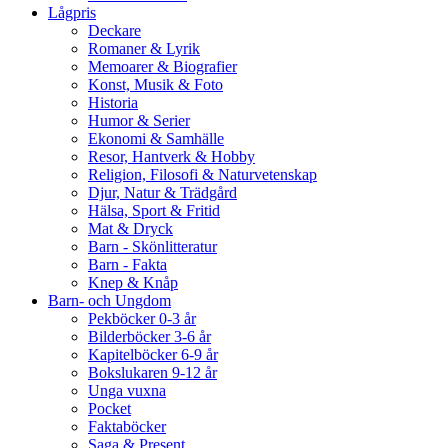
Lågpris
Deckare
Romaner & Lyrik
Memoarer & Biografier
Konst, Musik & Foto
Historia
Humor & Serier
Ekonomi & Samhälle
Resor, Hantverk & Hobby
Religion, Filosofi & Naturvetenskap
Djur, Natur & Trädgård
Hälsa, Sport & Fritid
Mat & Dryck
Barn - Skönlitteratur
Barn - Fakta
Knep & Knåp
Barn- och Ungdom
Pekböcker 0-3 år
Bilderböcker 3-6 år
Kapitelböcker 6-9 år
Bokslukaren 9-12 år
Unga vuxna
Pocket
Faktaböcker
Saga & Present