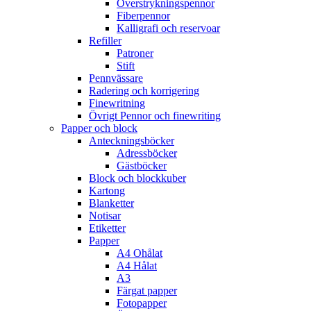
Överstrykningspennor
Fiberpennor
Kalligrafi och reservoar
Refiller
Patroner
Stift
Pennvässare
Radering och korrigering
Finewritning
Övrigt Pennor och finewriting
Papper och block
Anteckningsböcker
Adressböcker
Gästböcker
Block och blockkuber
Kartong
Blanketter
Notisar
Etiketter
Papper
A4 Ohålat
A4 Hålat
A3
Färgat papper
Fotopapper