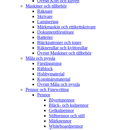
Övrigt Kort och kuvert
Maskiner och tillbehör
Räknare
Skrivare
Laminering
Märkmaskin och ettikettskrivare
Dokumentförstörare
Batterier
Bläckpatroner och toner
Räknerullar och kvittorullar
Övrigt Maskiner och tillbehör
Måla och pyssla
Färgläggning
Ritblock
Hobbymaterial
Konstnärsmaterial
Övrigt Måla och pyssla
Pennor och Finewriting
Pennor
Blyertspennor
Bläck- och kulpennor
Gelkulpennor
Stiftpennor och stift
Märkpennor
Whiteboardpennor