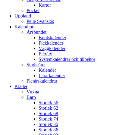
Kartor
Pocket
Uppland
Pelle Svanslös
Kalendrar
Årsbundet
Bordskalender
Fickkalender
Väggkalender
Filofax
Systemkalendrar och tillbehör
Studieåret
Kalender
Lärarkalender
Flerårskalendrar
Kläder
Vuxna
Barn
Storlek 56
Storlek 62
Storlek 68
Storlek 74
Storlek 80
Storlek 86