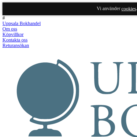
Vi använder
cookies
#
Uppsala Bokhandel
Om oss
Köpvillkor
Kontakta oss
Returansökan