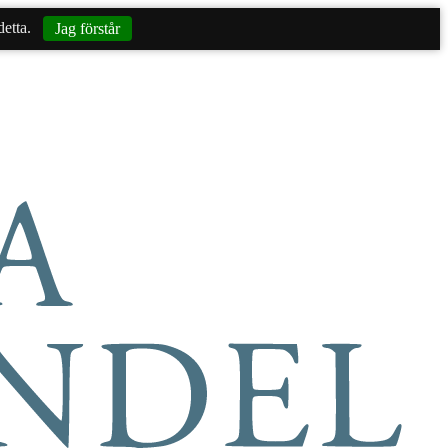
etta.
Jag förstår