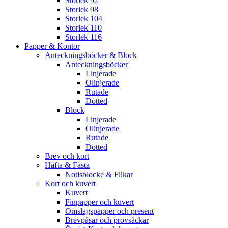
Storlek 92
Storlek 98
Storlek 104
Storlek 110
Storlek 116
Papper & Kontor
Anteckningsböcker & Block
Anteckningsböcker
Linjerade
Olinjerade
Rutade
Dotted
Block
Linjerade
Olinjerade
Rutade
Dotted
Brev och kort
Häfta & Fästa
Notisblocke & Flikar
Kort och kuvert
Kuvert
Finpapper och kuvert
Omslagspapper och present
Brevpåsar och provsäckar